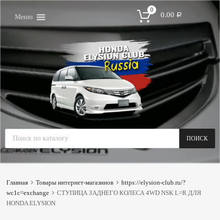
0
0.00
Р
Меню
ПОИСК
Главная
Товары интернет-магазинов
https://elysion-club.ru/?
wc1c=exchange
СТУПИЦА ЗАДНЕГО КОЛЕСА 4WD NSK L=R ДЛЯ
HONDA ELYSION