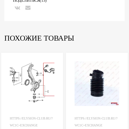
ПОДЕЛИТЬСЯ(15)
ПОХОЖИЕ ТОВАРЫ
HTTPS://ELYSION-CLUB.RU/?
HTTPS://ELYSION-CLUB.RU/?
WC1C=EXCHANGE
WC1C=EXCHANGE